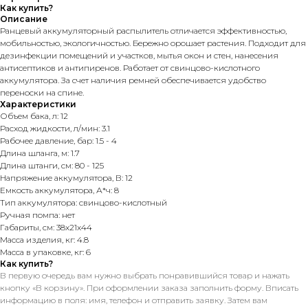
Как купить?
Описание
Ранцевый аккумуляторный распылитель отличается эффективностью,
мобильностью, экологичностью. Бережно орошает растения. Подходит для
дезинфекции помещений и участков, мытья окон и стен, нанесения
антисептиков и антипиренов. Работает от свинцово-кислотного
аккумулятора. За счет наличия ремней обеспечивается удобство
переноски на спине.
Характеристики
Объем бака, л: 12
Расход жидкости, л/мин: 3.1
Рабочее давление, бар: 1.5 - 4
Длина шланга, м: 1.7
Длина штанги, см: 80 - 125
Напряжение аккумулятора, В: 12
Емкость аккумулятора, А*ч: 8
Тип аккумулятора: свинцово-кислотный
Ручная помпа: нет
Габариты, см: 38x21x44
Масса изделия, кг: 4.8
Масса в упаковке, кг: 6
Как купить?
В первую очередь вам нужно выбрать понравившийся товар и нажать
кнопку «В корзину». При оформлении заказа заполнить форму. Вписать
информацию в поля: имя, телефон и отправить заявку. Затем вам