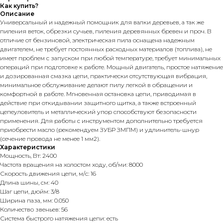
Как купить?
Описание
Универсальный и надежный помощник для валки деревьев, а так же
пиления веток, обрезки сучьев, пиления деревянных бревен и проч. В
отличие от бензиновой, электрическая пила оснащена надежным
двигателем, не требует постоянных расходных материалов (топлива), не
имеет проблем с запуском при любой температуре, требует минимальных
операций при подготовке к работе. Мощный двигатель, простое натяжение
и дозированная смазка цепи, практически отсутствующая вибрация,
минимальное обслуживание делают пилу легкой в обращении и
комфортной в работе. Мгновенная остановка цепи, приводимая в
действие при откидывании защитного щитка, а также встроенный
цепеуловитель и металлический упор способствуют безопасности
применения. Для работы с инструментом дополнительно требуется
приобрести масло (рекомендуем ЗУБР ЗМПМ) и удлинитель-шнур
(сечение провода не менее 1 мм2).
Характеристики
Мощность, Вт: 2400
Частота вращения на холостом ходу, об/ми: 8000
Скорость движения цепи, м/с: 16
Длина шины, см: 40
Шаг цепи, дюйм: 3/8
Ширина паза, мм: 0.050
Количество звеньев: 56
Система быстрого натяжения цепи: есть