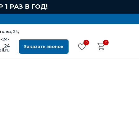
1 РАЗ В ГОД!
гольц, 24;
9-24-
0
0
24
Заказать звонок
il.ru