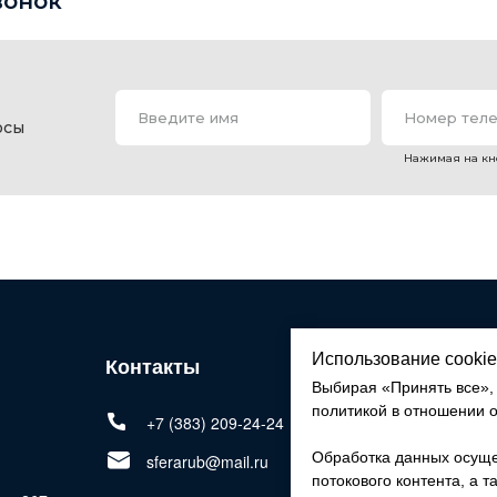
вонок
Введите имя
Номер тел
осы
Нажимая на кн
Использование cookie
Контакты
Адрес
Выбирая «Принять все», 
политикой в отношении 
г. Новосиби
+7 (383) 209-24-24
г. Новосиби
Обработка данных осуще
sferarub@mail.ru
потокового контента, а т