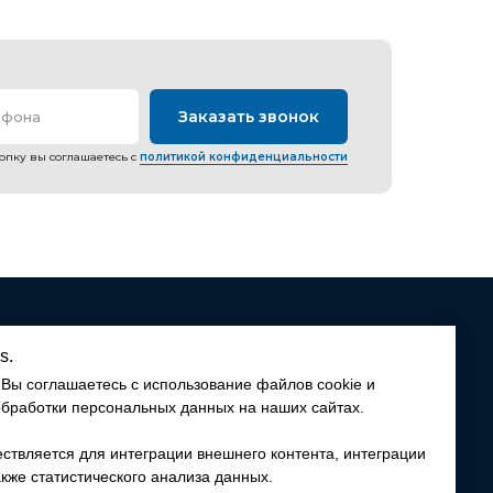
Заказать звонок
ефона
опку вы соглашаетесь с
политикой конфиденциальности
s.
Вы соглашаетесь с использование файлов cookie и
обработки персональных данных на наших сайтах.
рск, ул. Рассветная, 13 (Правый берег)
рск, ул. Ольги Берггольц, 24 (Первомайский район)
ствляется для интеграции внешнего контента, интеграции
акже статистического анализа данных.